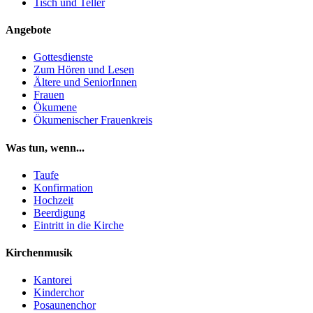
Tisch und Teller
Angebote
Gottesdienste
Zum Hören und Lesen
Ältere und SeniorInnen
Frauen
Ökumene
Ökumenischer Frauenkreis
Was tun, wenn...
Taufe
Konfirmation
Hochzeit
Beerdigung
Eintritt in die Kirche
Kirchenmusik
Kantorei
Kinderchor
Posaunenchor